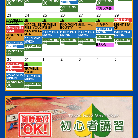
HAPPY HO
UR
HAPPY HO
UR
HAPPY HO
MPION
UR
UR
UR
HAPPY HO
バカラ大会
UR
23
24
25
26
27
28
29
Special 1K
1K
1K
1K
1K
1K
焼肉トナメ
Practice
NIPPON SE
TRAVELE
PKO POINT
戦国ポーカ
えらチケ
NIGHT STA
Monthly Sp
RIES VOUC
R'S SP
BOUNTY
ー
CK
DAILY CHA
ecial
HER SATEL
DAILY CHA
DAILY CHA
DAILY CHA
MPION
DAILY CHA
LITE
NIGHT STA
MPION
MPION
MPION
MPION
HAPPY HO
CK
DAILY CHA
HAPPY HO
HAPPY HO
HAPPY HO
UR
HAPPY HO
MPION
DAILY CHA
UR
UR
UR
UR
BJ大会
MPION
HAPPY HO
UR
HAPPY HO
UR
30
31
1
2
3
4
5
あっちゃん
1K
卒業トーナ
TRAVELE
メント
R'S SP
DAILY CHA
DAILY CHA
MPION
MPION
HAPPY HO
HAPPY HO
UR
UR