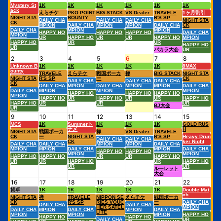
Mystery St
1K
1K
1K
1K
1K
1K
ack
えらチケ
PKO POINT
BIG STACK
VS Dealer
TRAVELE
1ヶ月割引
NIGHT STA
BOUNTY
R'S SP
DAILY CHA
DAILY CHA
DAILY CHA
NIGHT STA
CK
MPION
DAILY CHA
MPION
MPION
DAILY CHA
CK
DAILY CHA
MPION
MPION
HAPPY HO
HAPPY HO
HAPPY HO
DAILY CHA
MPION
UR
HAPPY HO
UR
UR
HAPPY HO
MPION
HAPPY HO
UR
UR
HAPPY HO
UR
バカラ大会
UR
2
3
4
5
6
7
8
Unknown B
1K
1K
1K
1K
1K
8MAX
ounty
TRAVELE
えらチケ
戦国ポーカ
禅
BIG STACK
NIGHT STA
NIGHT STA
R'S SP
ー
CK
DAILY CHA
DAILY CHA
DAILY CHA
CK
DAILY CHA
MPION
DAILY CHA
MPION
MPION
DAILY CHA
DAILY CHA
MPION
MPION
MPION
HAPPY HO
HAPPY HO
HAPPY HO
MPION
HAPPY HO
UR
HAPPY HO
UR
UR
HAPPY HO
HAPPY HO
UR
UR
UR
BJ大会
UR
9
10
11
12
13
14
15
MCS
1K
Summerト
1K
1K
1K
GOLD RUS
ナメ
H
NIGHT STA
戦国ポーカ
禅
VS Dealer
TRAVELE
CK
ー
NIGHT STA
R'S SP
Heavy Drun
DAILY CHA
DAILY CHA
CK
ker Night
DAILY CHA
DAILY CHA
MPION
MPION
DAILY CHA
MPION
MPION
DAILY CHA
MPION
DAILY CHA
HAPPY HO
HAPPY HO
MPION
MPION
HAPPY HO
HAPPY HO
UR
UR
HAPPY HO
UR
UR
HAPPY HO
UR
HAPPY HO
UR
UR
ルーレット
大会
16
17
18
19
20
21
22
貸卓
1K
1K
1K
1K
1K
Double Mat
ch
NIGHT STA
禅
TRAVELE
NIPPON SE
えらチケ
戦国ポーカ
CK
R'S SP
RIES VOUC
ー
DAILY CHA
DAILY CHA
DAILY CHA
HER SATEL
MPION
DAILY CHA
MPION
DAILY CHA
MPION
DAILY CHA
LITE
MPION
MPION
MPION
HAPPY HO
HAPPY HO
HAPPY HO
DAILY CHA
UR