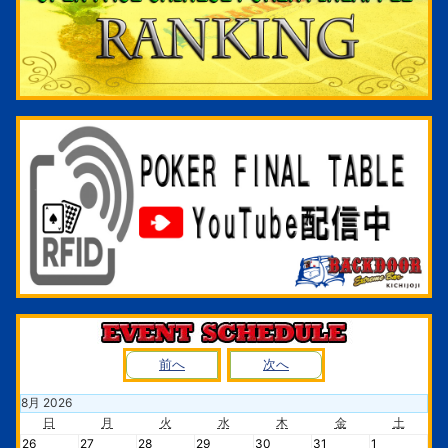
前へ
次へ
8
月
2026
日
月
火
水
木
金
土
26
27
28
29
30
31
1